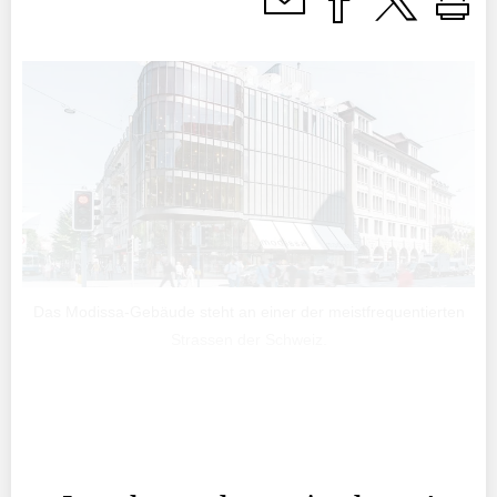
Das Modissa-Gebäude steht an einer der meistfrequentierten
Strassen der Schweiz.
Der Umzug von der Claridenstrasse zur Bahnhofstrasse
markiere einen bedeutenden Schritt, hält die LLB in ihrer
Mitteilung fest.