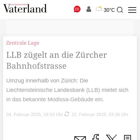
N
30°C
Suchbegriff
zur
Suche
Zentrale Lage
LLB zügelt an die Zürcher
Bahnhofstrasse
Umzug innerhalb von Zürich: Die
Liechtensteinische Landesbank (LLB) mietet sich
in das bekannte Modissa-Gebäude ein.
04. Februar 2025, 19:53 Uhr
22. Februar 2025, 03:36 Uhr