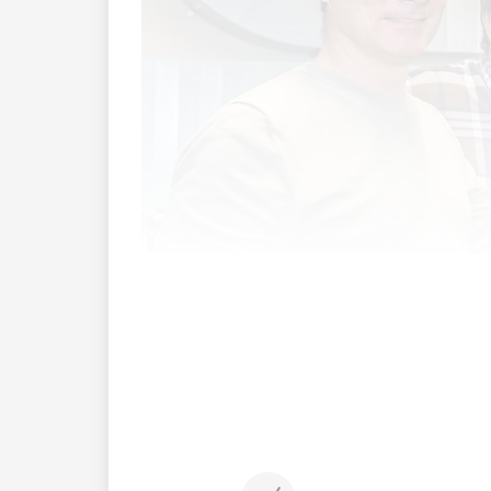
Haager Industriegebiet, direkt am Ortsr
Druckerei Somedia Partner AG, die zahl