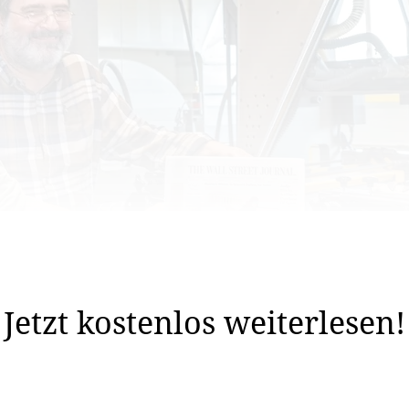
and des Dorfes gelegen. Hier befindet sich neben zahlrei
reiche regionale Zeitungen druckt.
Jetzt kostenlos weiterlesen!