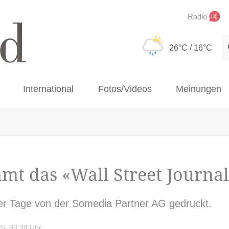
Radio
S
26°C
/ 16°C
International
Fotos/Videos
Meinungen
t das «Wall Street Journal
ier Tage von der Somedia Partner AG gedruckt.
5, 03:39 Uhr