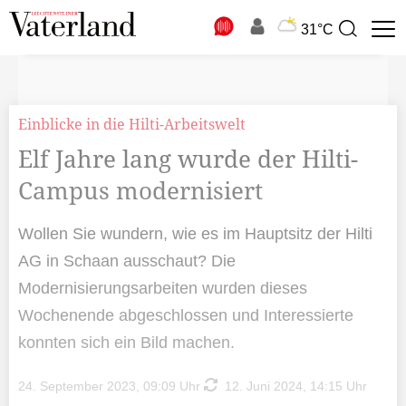
N
31°C
Suchbegriff
zur
Suche
Einblicke in die Hilti-Arbeitswelt
Elf Jahre lang wurde der Hilti-
Campus modernisiert
Wollen Sie wundern, wie es im Hauptsitz der Hilti
AG in Schaan ausschaut? Die
Modernisierungsarbeiten wurden dieses
Wochenende abgeschlossen und Interessierte
konnten sich ein Bild machen.
24. September 2023, 09:09 Uhr
12. Juni 2024, 14:15 Uhr