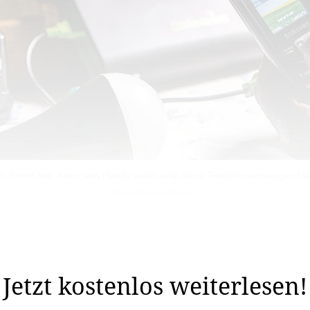
 Wer Strom hat, kann sein Handy laden und damit Geldüberweisungen tät
Dieselgeneratoren.
GT schon222 immer wichtig gewesen, sagt Ursula Finste
ie investiere schon seit jeher langfristig.
Jetzt kostenlos weiterlesen!