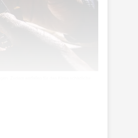
igen. Zudem entfallen für das Klima schädliche
rwald, Head Group Sustainability