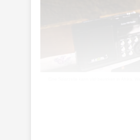
Eine Solarzelle kann viel bewirken in Afrika.
Das Thema Nachhaltigkeit sei bei der L
Management bei der LGT. Die Fürstenfamil