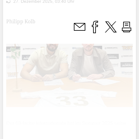
27. Dezember 2025, 03:40 Uhr
Philipp Kolb
Der 69-fache Internationale hat im Sommer 2025 seine
Profikarriere beim FC Vaduz beendet. Er wechselte
daraufhin zu Tuggen. Die Gründe für den Profirücktritt