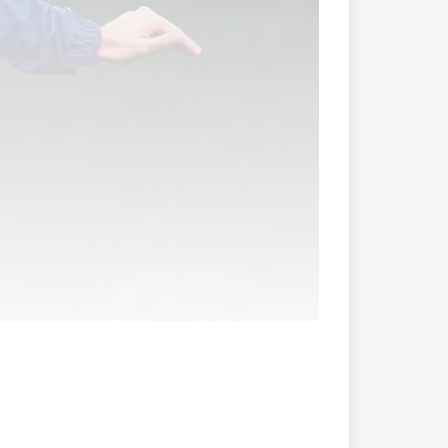
en.
erstag und Samstag) will sich die