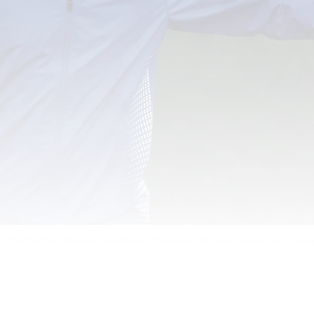
r USV Eschen/Mauren startete am Dienstag mit dem Training im Frei
uren ins Training – dreimal die Woche (Dienstag, Donn
tende Rückrunde vorbereiten.