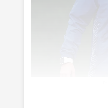
De
Am Dienstag startete der USV Eschen/Ma
Troisio-Elf nun auf die irgendwann star