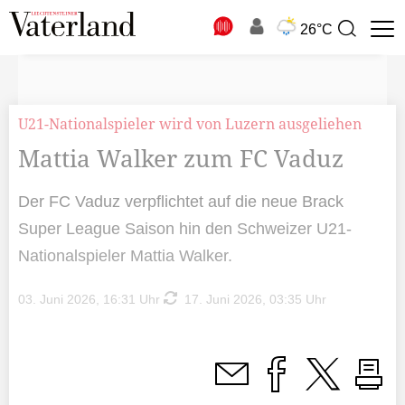
N
26°C
Suchbegriff
zur
Suche
U21-Nationalspieler wird von Luzern ausgeliehen
Mattia Walker zum FC Vaduz
Der FC Vaduz verpflichtet auf die neue Brack
Super League Saison hin den Schweizer U21-
Nationalspieler Mattia Walker.
03. Juni 2026, 16:31 Uhr
17. Juni 2026, 03:35 Uhr