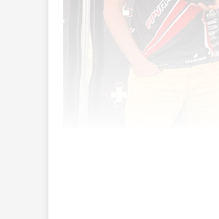
Am Wochenenden stand Schäpper wieder
https://swissdroneleague.ch/ ) in TCS Z