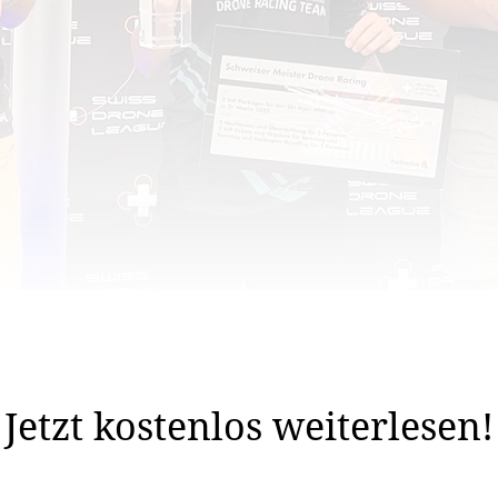
 im Einsatz. Das 4. und letzte Rennen der Rennserie 
entrum, Lignières (Neuenburg) stand an.
Jetzt kostenlos weiterlesen!