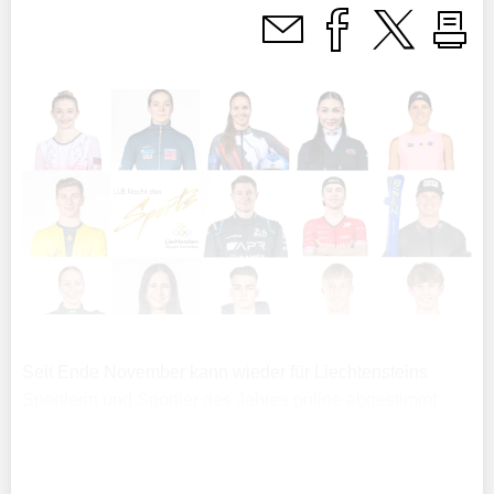
Seit Ende November kann wieder für Liechtensteins
Sportlerin und Sportler des Jahres online abgestimmt
werden. Neben diesen beiden Kategorien stehen in
diesem Jahr 2024 auch Team, Newcomer und Trainer
des Jahres zur ...