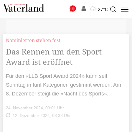
N
27°C
Suchbegriff
zur
Suche
Nominierten stehen fest
Das Rennen um den Sport
Award ist eröffnet
Für den «LLB Sport Award 2024» kann seit
Sonntag in fünf Kategorien gestimmt werden. Am
8. Dezember steigt die «Nacht des Sports».
24. November 2024, 00:01 Uhr
12. Dezember 2024, 03:38 Uhr