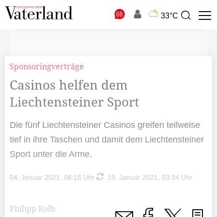
N
33°C
Suchbegriff
zur
Suche
Sponsoringverträge
Casinos helfen dem
Liechtensteiner Sport
Die fünf Liechtensteiner Casinos greifen teilweise
tief in ihre Taschen und damit dem Liechtensteiner
Sport unter die Arme.
04. Januar 2021, 06:18 Uhr
19. Januar 2021, 03:34 Uhr
Philipp Kolb