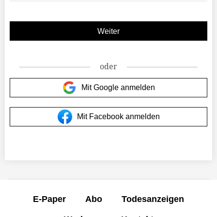
oder
Mit Google anmelden
Mit Facebook anmelden
E-Paper
Abo
Todesanzeigen