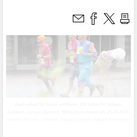
Zentrumlauf für Gross und Klein, 100 Jahre TV Schaan,
Jubiläum, Schaan Zentrum, Bild aufgenommen am 23.08.2025,
Vereine, Plausch, Familien, Foto&Copyright: Tatjana Schnalzger