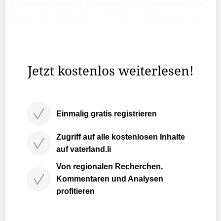
Spektakulär verlief das Rennen der Hauptkategorie der
Männer über elf Runden à 950 Meter. Von Beginn setzten
sich der Triesenberger Arnold Aemisegger und der
Franzose Xavier Mory an die Spitze des 29-köpfigen
Feldes.
Jetzt kostenlos weiterlesen!
Einmalig gratis registrieren
Zugriff auf alle kostenlosen Inhalte
auf vaterland.li
Von regionalen Recherchen,
Kommentaren und Analysen
profitieren