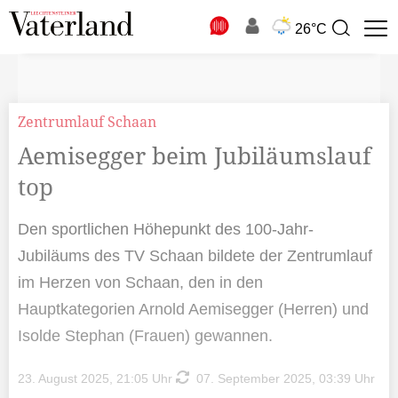
N
26°C
Suchbegriff
zur
Suche
Zentrumlauf Schaan
Aemisegger beim Jubiläumslauf
top
Den sportlichen Höhepunkt des 100-Jahr-
Jubiläums des TV Schaan bildete der Zentrumlauf
im Herzen von Schaan, den in den
Hauptkategorien Arnold Aemisegger (Herren) und
Isolde Stephan (Frauen) gewannen.
23. August 2025, 21:05 Uhr
07. September 2025, 03:39 Uhr