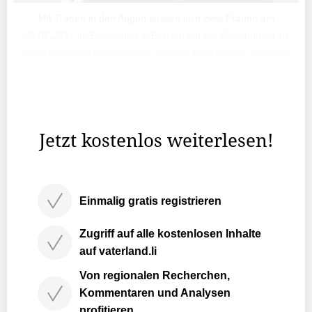
Mit Tränen in den Augen küssen sich zwei Frauen am
30.06.2017 im Bundestag in Berlin nach der Abstimmung zu
Eheschliessung für Personen gleichen Geschlechts. Mit einer
historischen Entscheidung hat der Bundestag am Freitag Ja zur
Ehe für alle gesagt.
Jetzt kostenlos weiterlesen!
Einmalig gratis registrieren
Zugriff auf alle kostenlosen Inhalte
auf vaterland.li
Von regionalen Recherchen,
Kommentaren und Analysen
profitieren