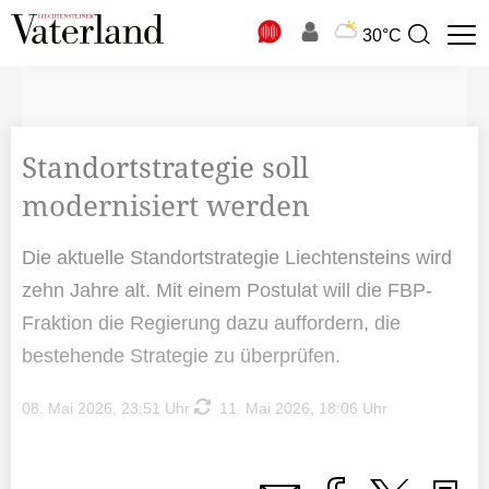
N
30°C
Suchbegriff
zur
Suche
Standortstrategie soll
modernisiert werden
Die aktuelle Standortstrategie Liechtensteins wird
zehn Jahre alt. Mit einem Postulat will die FBP-
Fraktion die Regierung dazu auffordern, die
bestehende Strategie zu überprüfen.
08. Mai 2026, 23:51 Uhr
11. Mai 2026, 18:06 Uhr