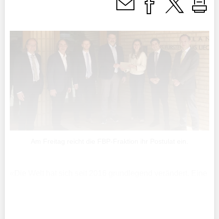
Am Freitag reicht die FBP-Fraktion ihr Postulat ein.
«Die Welt hat sich seit 2016 grundlegend verändert. Eine
Standortstrategie, die auf alten Annahmen basiert, bildet
die heutige Realität nur noch unzureichend ab», wird die
stellvertretende FBP-Abgeordnete Nadine ...