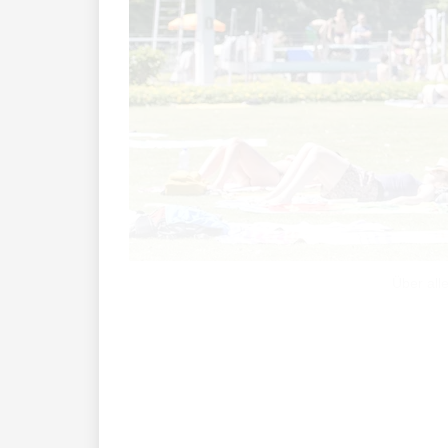
Über all
«Ich hätte grundsätzlich nichts dagege
Homosexuelle Knaben adoptieren, ist da