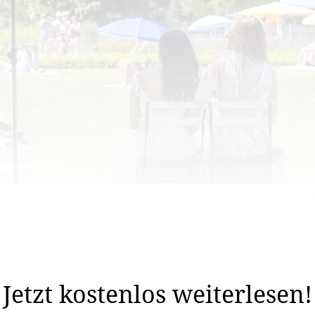
e Parteien hinweg verfügt die Gleichstellung homosexueller Paare eine 
n, solange homosexuellen Ehen nicht das Recht gegeben
s nicht ­unproblematisch.
Jetzt kostenlos weiterlesen!