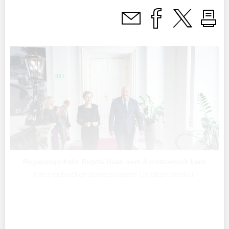
Regierungschefin Brigitte Haas beim Antrittsbesuch beim
österreichischen Bundeskanzler Christian Stocker.
Der Antrittsbesuch von Regierungschefin Brigitte Haas in
Wien unterstrich die enge Partnerschaft zwischen