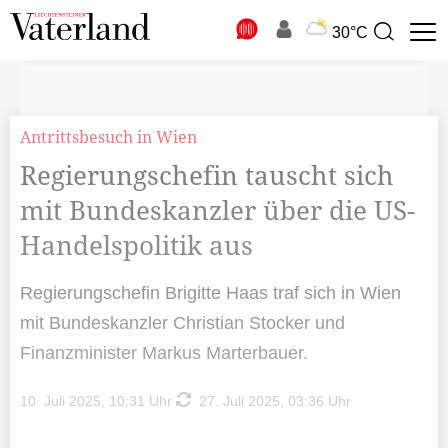
N
30°C
Suchbegriff
zur
Suche
Antrittsbesuch in Wien
Regierungschefin tauscht sich
mit Bundeskanzler über die US-
Handelspolitik aus
Regierungschefin Brigitte Haas traf sich in Wien
mit Bundeskanzler Christian Stocker und
Finanzminister Markus Marterbauer.
10. Juli 2025, 10:31 Uhr
27. Juli 2025, 03:36 Uhr