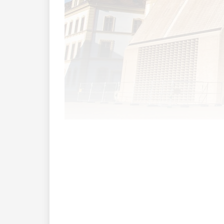
Das Parlament soll entscheiden, ob di
Zustimmung beantragen, statt in eigen