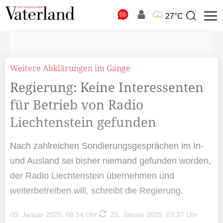
N
27°C
Suchbegriff
zur
Suche
Weitere Abklärungen im Gange
Regierung: Keine Interessenten
für Betrieb von Radio
Liechtenstein gefunden
Nach zahlreichen Sondierungsgesprächen im In-
und Ausland sei bisher niemand gefunden worden,
der Radio Liechtenstein übernehmen und
weiterbetreiben will, schreibt die Regierung.
09. Januar 2025, 08:54 Uhr
25. Januar 2025, 03:37 Uhr