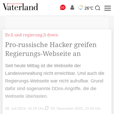
N
26°C
Suchbegriff
zur
Suche
llv.li und regierung.li down
Pro-russische Hacker greifen
Regierungs-Webseite an
Seit heute Mittag ist die Webseite der
Landesverwaltung nicht erreichbar. Und auch die
Regierungs-Webseite war nicht aufrufbar. Grund
dafür sind sogenannte DDos-Angriffe, die die
Webseite überlasten.
08. Juli 2024, 16:29 Uhr
03. Dezember 2025, 13:34 Uhr