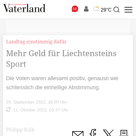
N
29°C
Suchbegriff
zur
Suche
Landtag einstimmig dafür
Mehr Geld für Liechtensteins
Sport
Die Voten waren allesamt positiv, genauso wie
schliesslich die einhellige Abstimmung.
29. September 2022, 16:00 Uhr
11. Oktober 2022, 03:37 Uhr
Philipp Kolb