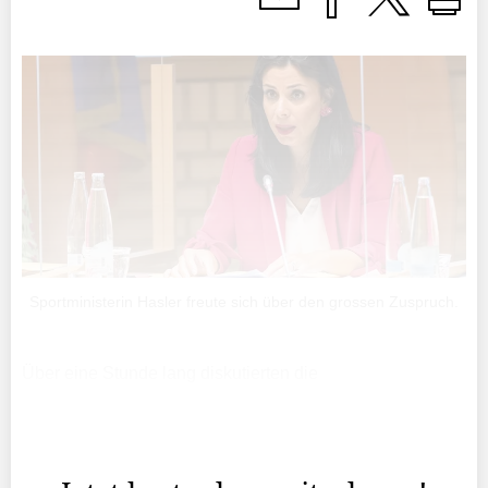
Sportministerin Hasler freute sich über den grossen Zuspruch.
Über eine Stunde lang diskutierten die
Landtagsabgeordneten gestern darüber, ob der
Liechtensteiner Sport künftig mehr staatliche Gelder
erhalten soll oder nicht.