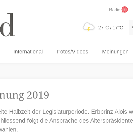
Radio
S
27°C
/ 17°C
International
Fotos/Videos
Meinungen
fnung 2019
ite Halbzeit der Legislaturperiode. Erbprinz Alois 
hliessend folgt die Ansprache des Alterspräsidente
wahlen.