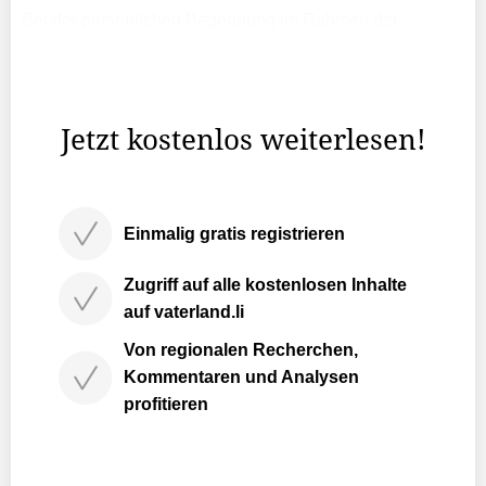
Bei der persönlichen Begegnung im Rahmen der
Generalaudienz zeigte sich Papst Franziskus erfreut über
den Besuch aus Liechtenstein, wie der Parlamentsdienst
berichtet.
Jetzt kostenlos weiterlesen!
Einmalig gratis registrieren
Zugriff auf alle kostenlosen Inhalte
auf vaterland.li
Von regionalen Recherchen,
Kommentaren und Analysen
profitieren