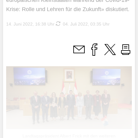
europäischen Kleinstaaten während der Covid-19-
Krise: Rolle und Lehren für die Zukunft» diskutiert.
14. Juni 2022, 16:38 Uhr
04. Juli 2022, 03:35 Uhr
Landtagspräsident Albert Frick mit den weiteren