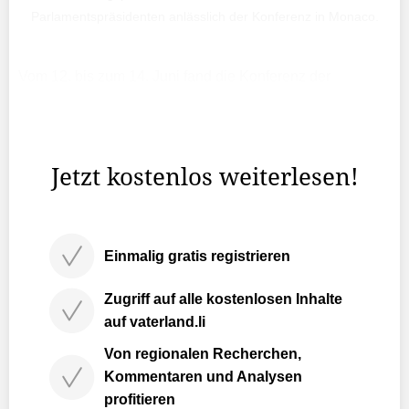
Parlamentspräsidenten anlässlich der Konferenz in Monaco.
Vom 12. bis zum 14. Juni fand die Konferenz der
Parlamentspräsidenten der europäischen Kleinstaaten
auf Einladung des monegassischen
Parlamentspräsidenten Stéphane Valeri in Monaco statt.
Jetzt kostenlos weiterlesen!
Einmalig gratis registrieren
Zugriff auf alle kostenlosen Inhalte
auf vaterland.li
Von regionalen Recherchen,
Kommentaren und Analysen
profitieren