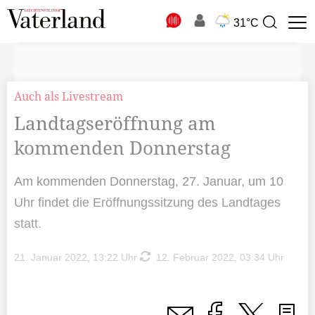
N
31°C
Suchbegriff
zur
Suche
Auch als Livestream
Landtagseröffnung am
kommenden Donnerstag
Am kommenden Donnerstag, 27. Januar, um 10
Uhr findet die Eröffnungssitzung des Landtages
statt.
21. Januar 2022, 13:22 Uhr
12. Februar 2022, 03:34 Uhr