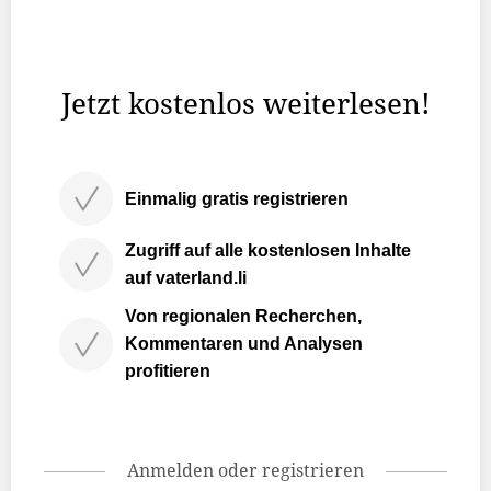
Ausserordentlicher Aufwand belastet Erfolgsrechnung
Bei den betrieblichen Erträgen wird ein Gesamtvolumen
von CHF 973 Mio. veranschlagt. Dies entspricht einer ...
Jetzt kostenlos weiterlesen!
Einmalig gratis registrieren
Zugriff auf alle kostenlosen Inhalte
auf vaterland.li
Von regionalen Recherchen,
Kommentaren und Analysen
profitieren
Anmelden oder registrieren