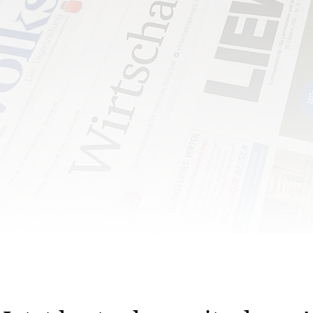
ive» reichten am Montag acht der insgesamt zehn FBP-
f drei Jahre die Medienförderung zu ...