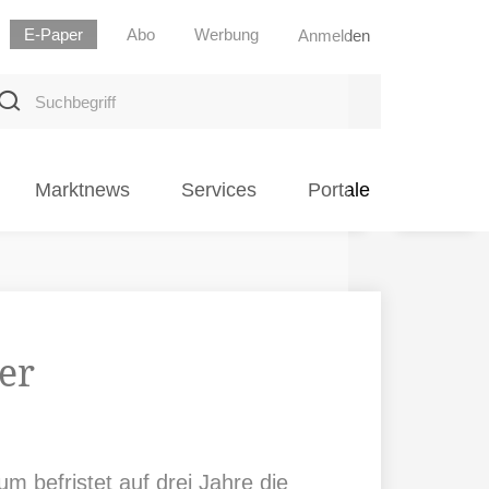
E-Paper
Abo
Werbung
Anmelden
uchbegriff
Marktnews
Services
Portale
er
m befristet auf drei Jahre die