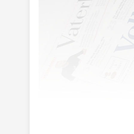
Unter dem Namen «Journalismus-Initiat
Initiative ein, mit dem Ziel, befristet au