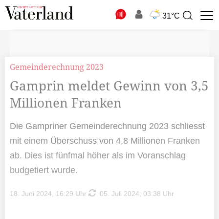
N
31°C
Suchbegriff
zur
Suche
Gemeinderechnung 2023
Gamprin meldet Gewinn von 3,5
Millionen Franken
Die Gampriner Gemeinderechnung 2023 schliesst
mit einem Überschuss von 4,8 Millionen Franken
ab. Dies ist fünfmal höher als im Voranschlag
budgetiert wurde.
18. Juni 2024, 16:29 Uhr
05. Juli 2024, 03:38 Uhr