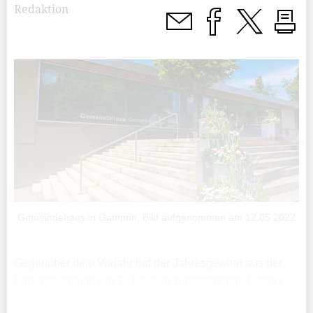
Redaktion
Gemeindehaus in Gamprin, Bild aufgenommen am 12.05.2022
Gegenüber dem Vorjahr hat der Jahresgewinn aus der
Erfolgsrechnung um 75 Prozent zugenommen. Effektiv
beträgt der Gewinn 3,5 Millionen Franken, womit sich das