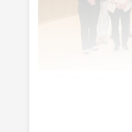
Alle zwei Jahre findet das freundschaftliche Tref
Schweiz
Traditionell findet das Freundschaftstre