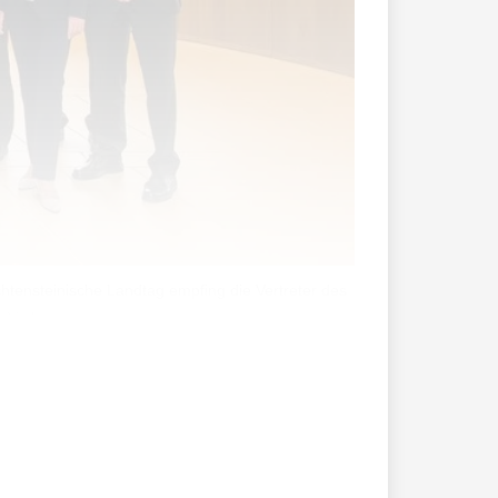
echtensteinische Landtag empfing die Vertreter des
n Vaduz.
d der Schweiz alle zwei Jahre statt.