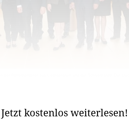
fen der Parlamentarier aus Liechtenstein und der Schweiz statt. Der Li
erischen Nationalrats und des Ständerats am Dienstag und Mittwoch i
ffen der Par­lamentarierdelegationen aus Liechtenstein un
Jetzt kostenlos weiterlesen!