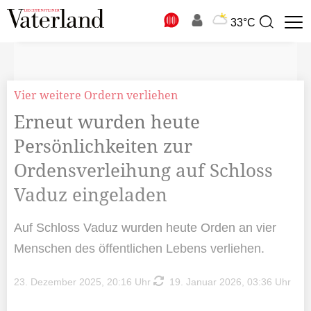
N
33°C
Suchbegriff
zur
Suche
Vier weitere Ordern verliehen
Erneut wurden heute
Persönlichkeiten zur
Ordensverleihung auf Schloss
Vaduz eingeladen
Auf Schloss Vaduz wurden heute Orden an vier
Menschen des öffentlichen Lebens verliehen.
23. Dezember 2025, 20:16 Uhr
19. Januar 2026, 03:36 Uhr