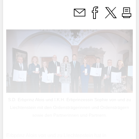
S.D. Erbprinz Alois und I.K.H. Erbprinzessin Sophie von und zu
Liechtenstein mit den Ordensträgerinnen und Ordensträgern
sowie den Partnerinnen und Partnern.
Erbprinz Alois von und zu Liechtenstein hat in