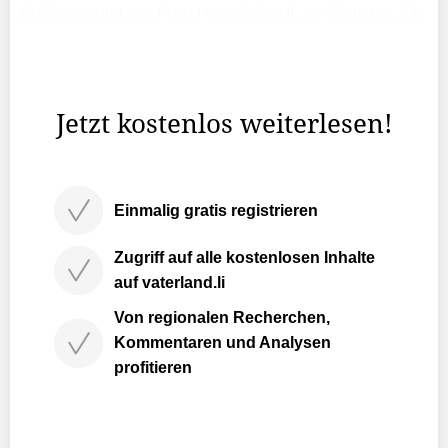
Stellvertretung von Fürst Hans-Adam II. am Dienstag, 23.
Dezember 2025, folgende Persönlichkeiten des
öffentlichen Lebens zur Ordensverleihung auf Schloss
Vaduz empfangen.
Jetzt kostenlos weiterlesen!
Einmalig gratis registrieren
Zugriff auf alle kostenlosen Inhalte
auf vaterland.li
Von regionalen Recherchen,
Kommentaren und Analysen
profitieren