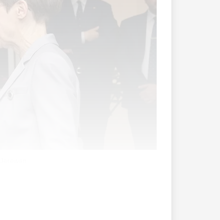
 Jerewan.
en und Liechtenstein. Es schafft klare