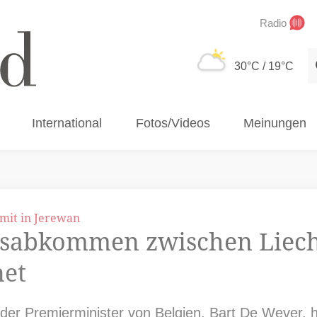
Radio
S
30°C
/ 19°C
International
Fotos/Videos
Meinungen
mit in Jerewan
sabkommen zwischen Liech
net
 der Premierminister von Belgien, Bart De Wever, 