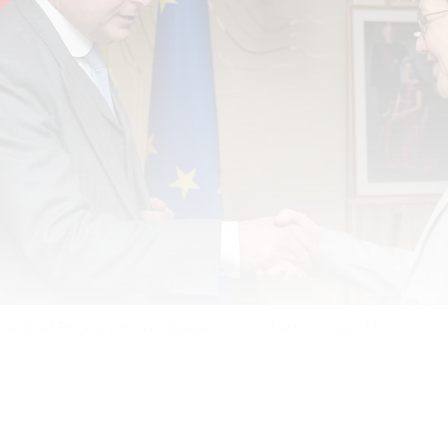
stein und Belgien unterzeichnen ein Doppelbesteuerungsabkommen in
 die Beseitigung der Doppelbesteuerung zwischen Belgi
uristische Personen bei grenzüberschreitenden ...