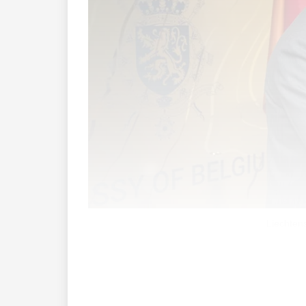
Liechten
Das Doppelbesteuerungsabkommen regelt
Rahmenbedingungen für natürliche und j