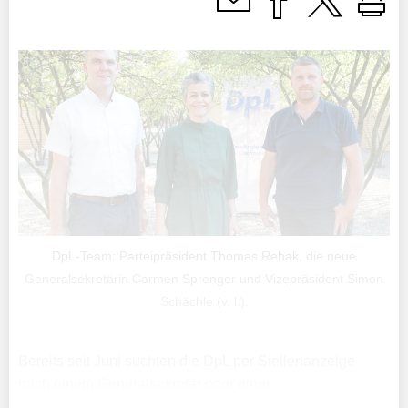
DpL-Team: Parteipräsident Thomas Rehak, die neue
Generalsekretärin Carmen Sprenger und Vizepräsident Simon
Schächle (v. l.).
Bereits seit Juni suchten die DpL per Stellenanzeige
nach einem Generalsekretär oder einer
Generalsekretärin. Nun ist die Oppositionspartei fündig