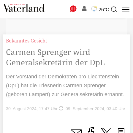
N
26°C
Suchbegriff
zur
Suche
Bekanntes Gesicht
Carmen Sprenger wird
Generalsekretärin der DpL
Der Vorstand der Demokraten pro Liechtenstein
(DpL) hat die Triesnerin Carmen Sprenger
(geboren Lampert) zur Generalsekretärin ernannt.
30. August 2024, 17:47 Uhr
09. September 2024, 03:40 Uhr