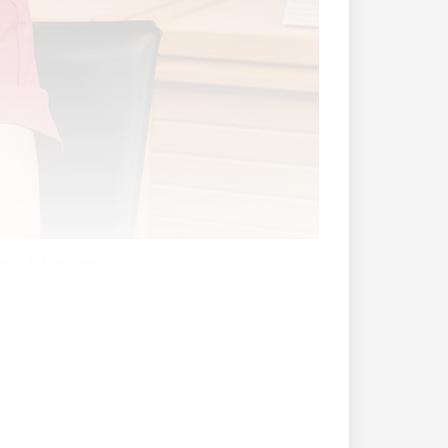
jana Schnalzger
prinzen verschickt wurde, hat es in