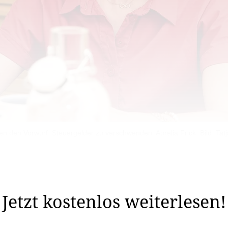
en den Vorwurf, Steuergelder zu verschwenden: Aurelia Frick. Bild: Tat
 die Landtagsabgeordneten, die Regierung sowie den Erb
Jetzt kostenlos weiterlesen!