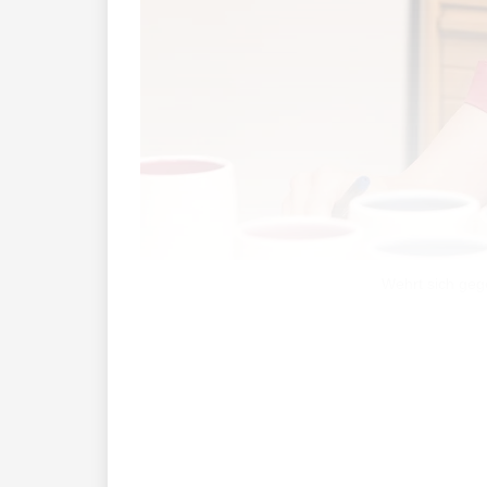
Wehrt sich geg
Der GPK-Bericht, welcher vorgestern an
sich.