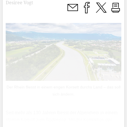
Desiree Vogt
Der Rhein fliesst in einem engen Korsett durchs Land – das soll
sich ändern.
Seit mehr als 130 Jahren fliesst der Alpenrhein in einem
starren Korsett zum Bodensee. Mit der Korrektion des
Rheins und dem Bau der Binnengewässersysteme