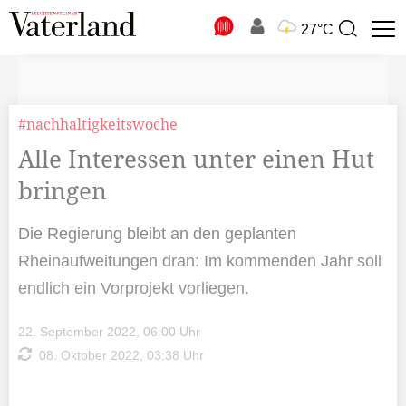
N
27°C
Suchbegriff
zur
Suche
#nachhaltigkeitswoche
Alle Interessen unter einen Hut
bringen
Die Regierung bleibt an den geplanten
Rheinaufweitungen dran: Im kommenden Jahr soll
endlich ein Vorprojekt vorliegen.
22. September 2022, 06:00 Uhr
08. Oktober 2022, 03:38 Uhr