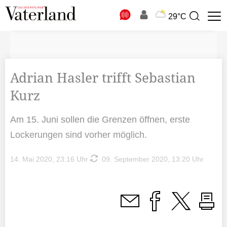
N
29°C
Suchbegriff
zur
Suche
Adrian Hasler trifft Sebastian
Kurz
Am 15. Juni sollen die Grenzen öffnen, erste
Lockerungen sind vorher möglich.
14. Mai 2020, 23:16 Uhr
09. September 2020, 13:20 Uhr