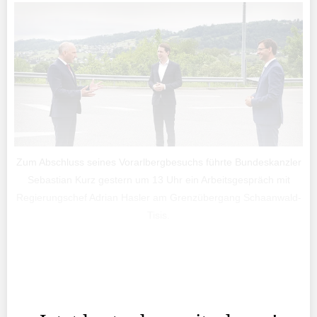
Zum Abschluss seines Vorarlbergbesuchs führte Bundeskanzler
Sebastian Kurz gestern um 13 Uhr ein Arbeitsgespräch mit
Regierungschef Adrian Hasler am Grenzübergang Schaanwald-
Tisis.
Es kommt selten vor, dass zwei Regierungschefs
zusammenkommen und der Gast dabei eine deutlich
kürzere Anreise hat.