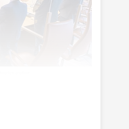
eierlich eröffnet.
bzw. seines Stellvertreters im