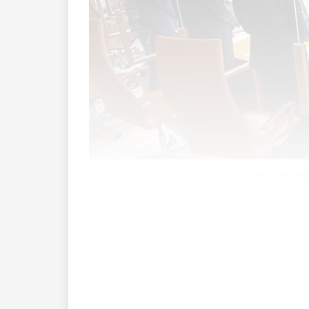
Für den Landtag b
Bei der feierlichen Wiedereröffnung des
Mittelpunkt.