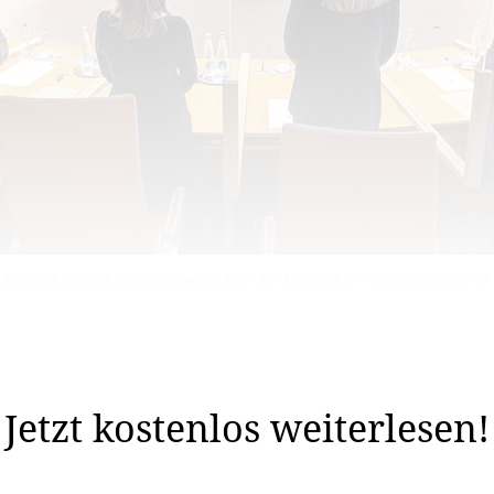
eginnt nun offiziell das zweite Jahr der Legislatur – gestern wurde er f
 Landtags steht jeweils die Thronrede des Landesfürsten 
Jetzt kostenlos weiterlesen!