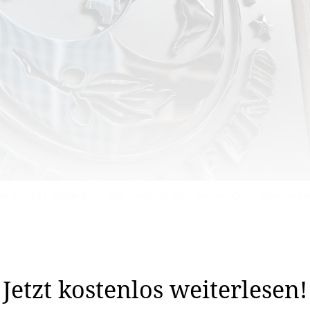
nte das 191. Mitglied des IWF (englisch IMF) werden. Doch dagegen reg
ern hat am Freitagnachmittag angekündigt, das Refere
ifen. Vertreten wird das Nein-Komitee ...
Jetzt kostenlos weiterlesen!