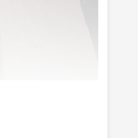
t sich Widerstand.
ndum gegen den kürzlich vom Landtag