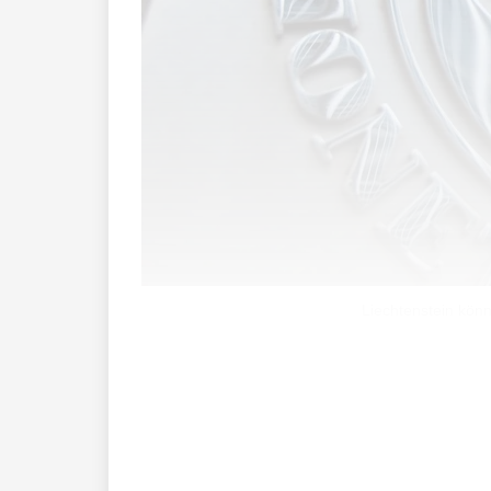
Liechtenstein kön
Eine Gruppe von Bürgerinnen und Bürg
beschlossenen Beitritt zum IWF zu ergre