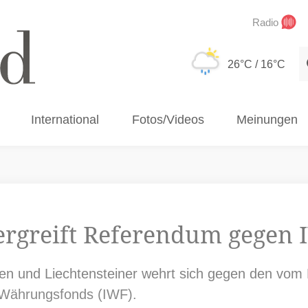
Radio
S
26°C
/ 16°C
International
Fotos/Videos
Meinungen
ergreift Referendum gegen I
en und Liechtensteiner wehrt sich gegen den vom 
n Währungsfonds (IWF).