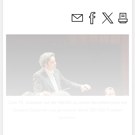
Zum 75. Jubiläum lud die Hilti AG zu einem Benefizkonzert mit
Gustavo Dudamel und generierte damit 250 000 Franken
Spenden.