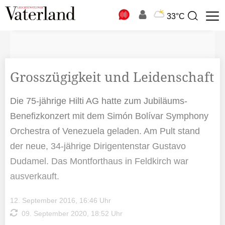
N
33°C
Suchbegriff
zur
Suche
Grosszügigkeit und Leidenschaft
Die 75-jährige Hilti AG hatte zum Jubiläums-
Benefizkonzert mit dem Simón Bolívar Symphony
Orchestra of Venezuela geladen. Am Pult stand
der neue, 34-jährige Dirigentenstar Gustavo
Dudamel. Das Montforthaus in Feldkirch war
ausverkauft.
12. September 2016, 16:46 Uhr
09. September 2020, 18:52 Uhr