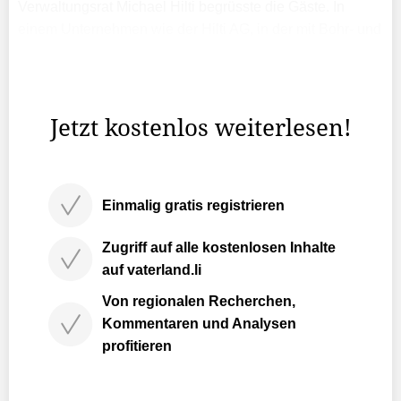
Verwaltungsrat Michael Hilti begrüsste die Gäste. In
einem Unternehmen wie der Hilti AG, in der mit Bohr- und
anderen Maschinen gearbeitet wird, sei man
normalerweise andere Töne gewöhnt, meinte er und
stellte kurz ...
Jetzt kostenlos weiterlesen!
Einmalig gratis registrieren
Zugriff auf alle kostenlosen Inhalte
auf vaterland.li
Von regionalen Recherchen,
Kommentaren und Analysen
profitieren