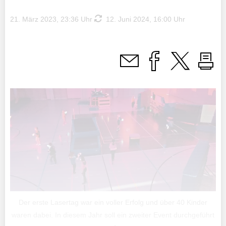
21. März 2023, 23:36 Uhr
12. Juni 2024, 16:00 Uhr
Der erste Lasertag war ein voller Erfolg und über 40 Kinder
waren dabei. In diesem Jahr soll ein zweiter Event durchgeführt