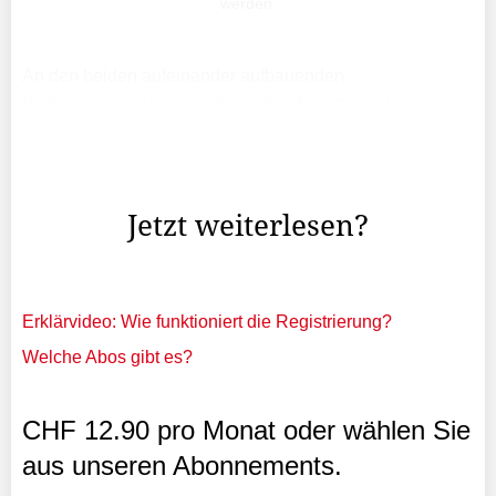
werden.
An den beiden aufeinander aufbauenden
Partizipationsanlässen «Kinderkonferenz» und
«Kindermitwirkungstag» im April und Juni 2022 waren die
Primarschülerinnen und -schüler aufgerufen, ihre
Wünsche für Schaan zu ...
Jetzt weiterlesen?
Erklärvideo: Wie funktioniert die Registrierung?
Welche Abos gibt es?
CHF 12.90 pro Monat oder wählen Sie
aus unseren Abonnements.