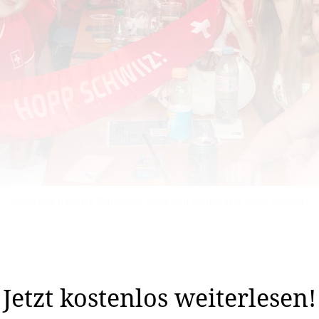
Auch das nächste Schweizer Spiel wird an der WM Meile gezeigt.
die Schweizer Fussballnationalmannschaft an der Weltme
Jetzt kostenlos weiterlesen!