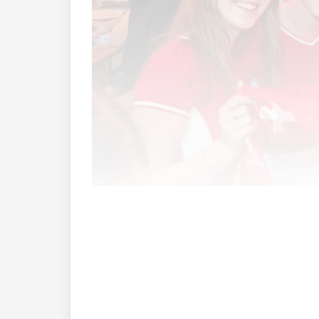
Es kam wohl etwas überraschend, dass 
Viertelfinale vorstösst.