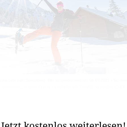
rina Link zum Schönberg, Bild aufgenommen am 06.03.2021 - Schne
Wanderung, Malbun FOTO & COPYRIGHT: DANIEL SCHWENDENER
ls Wanderleiterin selbstständig zu machen? Katharina L
zudem bemerkt, dass die Nachfrage da ist und es ...
Jetzt kostenlos weiterlesen!