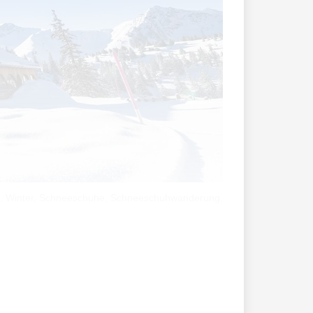
e, Winter, Schneeschuhe, Schneeschuhwanderung,
ink: Gegenfrage: Wer will sein Hobby