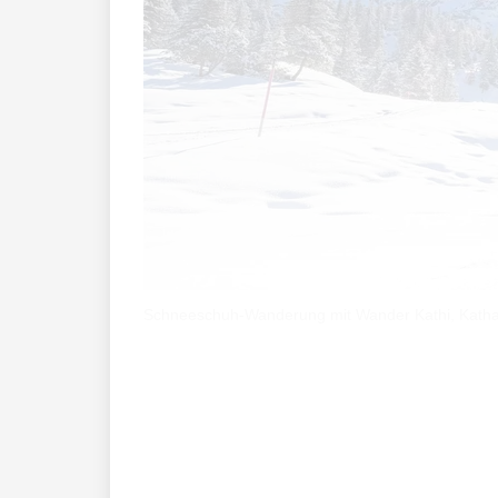
Schneeschuh-Wanderung mit Wander Kathi, Katha
Warum hast du dich entschieden, dich a
denn nicht zum Beruf machen?Ich habe 