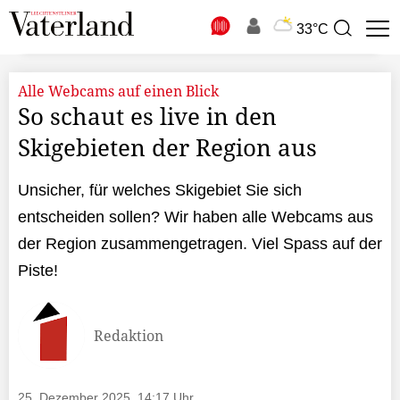
N
33°C
Suchbegriff
zur
Suche
Alle Webcams auf einen Blick
So schaut es live in den
Skigebieten der Region aus
Unsicher, für welches Skigebiet Sie sich
entscheiden sollen? Wir haben alle Webcams aus
der Region zusammengetragen. Viel Spass auf der
Piste!
Redaktion
25. Dezember 2025, 14:17 Uhr