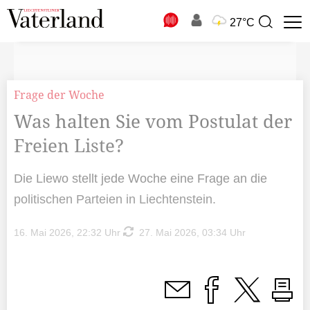
N
27°C
Suchbegriff
zur
Suche
Frage der Woche
Was halten Sie vom Postulat der
Freien Liste?
Die Liewo stellt jede Woche eine Frage an die
politischen Parteien in Liechtenstein.
16. Mai 2026, 22:32 Uhr
27. Mai 2026, 03:34 Uhr