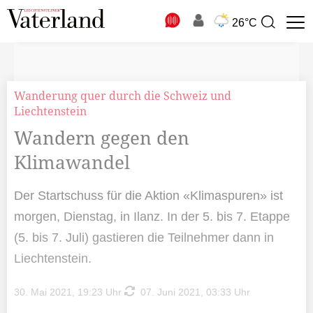
N
26°C
Suchbegriff
zur
Suche
Wanderung quer durch die Schweiz und
Liechtenstein
Wandern gegen den
Klimawandel
Der Startschuss für die Aktion «Klimaspuren» ist
morgen, Dienstag, in Ilanz. In der 5. bis 7. Etappe
(5. bis 7. Juli) gastieren die Teilnehmer dann in
Liechtenstein.
30. Mai 2021, 19:23 Uhr
07. Juni 2021, 03:33 Uhr