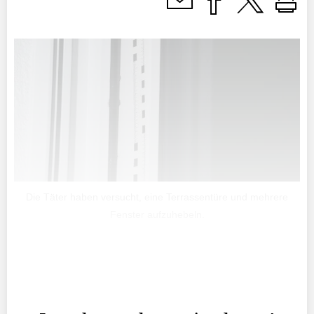
Die Täter haben versucht, eine Terrassentüre und mehrere
Fenster aufzuhebeln.
Im Zeitraum zwischen 18 und 18.50 Uhr habe sich eine
unbekannte Täterschaft, vermutlich drei Personen, zu
einem Einfamilienhaus in Schellenberg begeben.