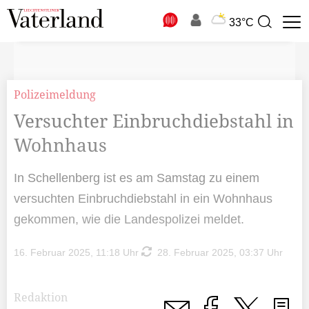
N
33°C
Suchbegriff
zur
Suche
Polizeimeldung
Versuchter Einbruchdiebstahl in
Wohnhaus
In Schellenberg ist es am Samstag zu einem
versuchten Einbruchdiebstahl in ein Wohnhaus
gekommen, wie die Landespolizei meldet.
16. Februar 2025, 11:18 Uhr
28. Februar 2025, 03:37 Uhr
Redaktion