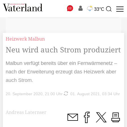
N
33°C
Suchbegriff
zur
Suche
Heizwerk Malbun
Neu wird auch Strom produziert
Malbun verfügt bereits über ein Fernwärmenetz –
nach der Erweiterung erzeugt das Heizwerk aber
auch Strom.
20. September 2020, 21:00 Uhr
01. August 2021, 03:34 Uhr
Andreas Laternser