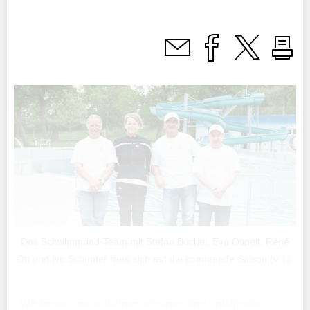
Das Schwimmbad-Team mit Stefan Büchel, Eva Ospelt, René
Ott und Ivo Schüpfer freut sich auf die kommende Saison (v. l.).
«Wir freuen uns auf einen schönen und unfallfreien