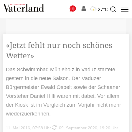
N
27°C
Suchbegriff
zur
Suche
«Jetzt fehlt nur noch schönes
Wetter»
Das Schwimmbad Mühleholz in Vaduz startete
gestern in die neue Saison. Der Vaduzer
Bürgermeister Ewald Ospelt sowie der Schaaner
Vorsteher Daniel Hilti waren mit dabei. Vor allem
der Kiosk ist im Vergleich zum Vorjahr nicht mehr
wiederzuerkennen.
11. Mai 2016, 07:58 Uhr
09. September 2020, 19:26 Uhr