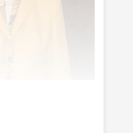
.
kr) Die Beilage zum 75. Geburtstag von