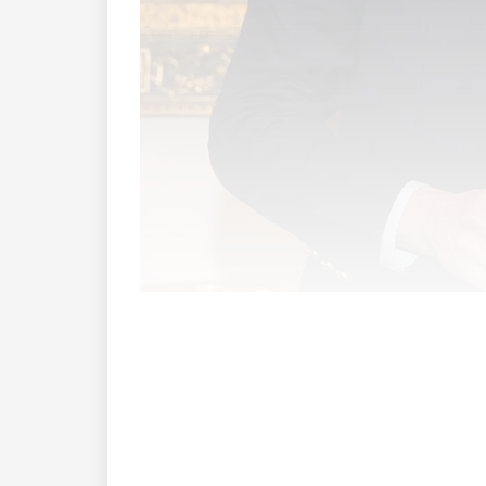
Ebenfalls in den Reihen der Gratulante
Fürstin Marie finden Sie in der Print- u