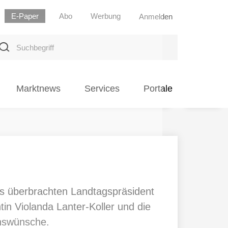
E-Paper
Abo
Werbung
Anmelden
uchbegriff
Marktnews
Services
Portale
urs überbrachten Landtagspräsident
tin Violanda Lanter-Koller und die
enswünsche.