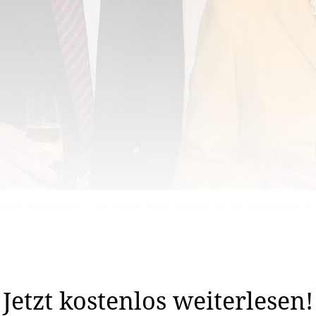
Fürst Hans-Adam II. und Fürstin Marie stossen auf ihre Gesundheit an
n befand sich Ewald Ospelt, Bürgermeister aus Vaduz. (i
nd ePaper-Ausgabe des ...
Jetzt kostenlos weiterlesen!