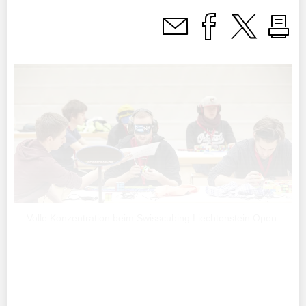
Volle Konzentration beim Swisscubing Liechtenstein Open.
In diversen Kategorien zeigten die Profiknobler, darunter
auch ehemalige Welt- und Europameister eindrücklich,
wie der Zauberwürfel entzaubert werden kann.