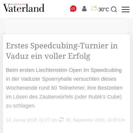
N
30°C
Suchbegriff
zur
Suche
Erstes Speedcubing-Turnier in
Vaduz ein voller Erfolg
Beim ersten Liechtenstein Open im Speedcubing
in der Vaduzer Spoerryhalle versuchten dieses
Wochenende rund 60 Teilnehmer, ihre Bestzeiten
im Lösen des Zauberwürfels (oder Rubik's Cube)
zu schlagen.
14. Januar 2018, 22:27 Uhr
09. September 2020, 16:59 Uhr