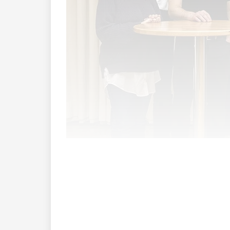
Wenn am Donnerstag und Freitag der le
geht die Party erst richtig los. Im Foyer