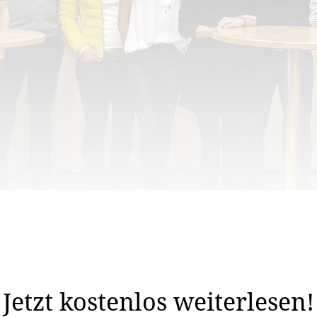
Das Fashion-Team freuen sich auf zwei erfolgreiche Frühlingspartys.
tzten März-Woche das grosse Finale der Fashion-Show
 des Saals warten Aussteller auf Interessierte.
Jetzt kostenlos weiterlesen!