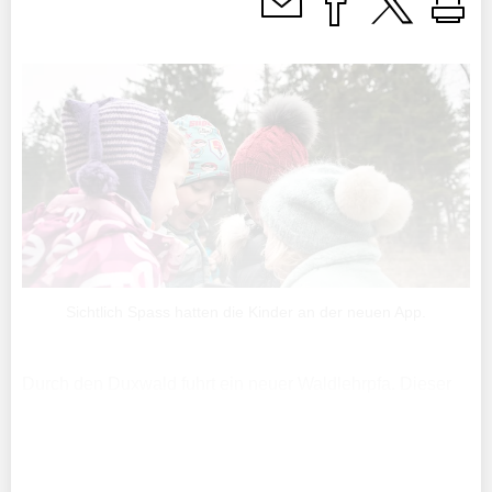
Sichtlich Spass hatten die Kinder an der neuen App.
Durch den Duxwald fuhrt ein neuer Waldlehrpfa. Dieser
wurde am Samstag eröffnet. Begleitet von der App «Der
Fuchs auf Dux» konnen Spazierganger kunftig an zehn
Stationen knifflige Fragen zum Wald, ...