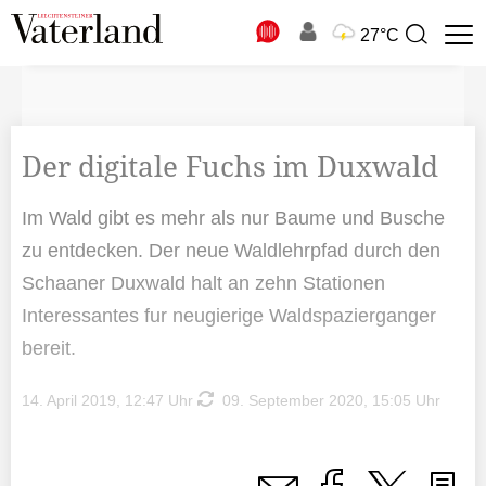
N
27°C
Suchbegriff
zur
Suche
Der digitale Fuchs im Duxwald
Im Wald gibt es mehr als nur Baume und Busche
zu entdecken. Der neue Waldlehrpfad durch den
Schaaner Duxwald halt an zehn Stationen
Interessantes fur neugierige Waldspazierganger
bereit.
14. April 2019, 12:47 Uhr
09. September 2020, 15:05 Uhr