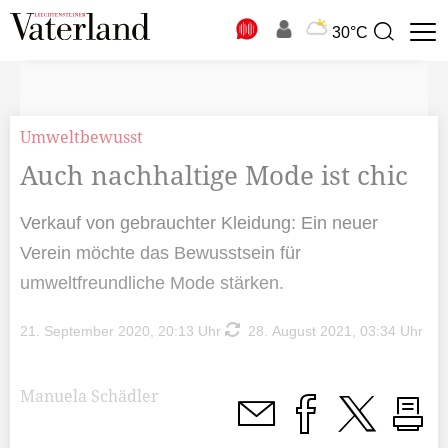
N
30°C
Suchbegriff
zur
Suche
Umweltbewusst
Auch nachhaltige Mode ist chic
Verkauf von gebrauchter Kleidung: Ein neuer
Verein möchte das Bewusstsein für
umweltfreundliche Mode stärken.
21. September 2020, 20:13 Uhr
28. August 2021, 03:34 Uhr
Manuela Schädler