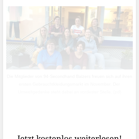
Die Mitglieder von 94-Secondhand Balzers freuen sich auf ihren
ersten Gebrauchtkleidungsmarkt im November. Der
Umweltgedanke steht dabei an vordester Stelle. (pd)
Durchschnittlich 20 Kilogramm Kleidung wird in der
Schweiz und Liechtenstein jährlich pro Kopf gekauft –
auch wenn vieles davon nicht getragen wird.
Jetzt kostenlos weiterlesen!